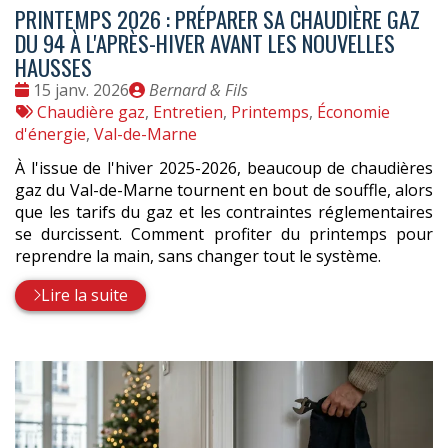
PRINTEMPS 2026 : PRÉPARER SA CHAUDIÈRE GAZ
DU 94 À L'APRÈS-HIVER AVANT LES NOUVELLES
HAUSSES
Date
Publié
15 janv. 2026
Bernard & Fils
:
Tags
par
Chaudière gaz
,
Entretien
,
Printemps
,
Économie
:
d'énergie
,
Val-de-Marne
À l'issue de l'hiver 2025-2026, beaucoup de chaudières
gaz du Val-de-Marne tournent en bout de souffle, alors
que les tarifs du gaz et les contraintes réglementaires
se durcissent. Comment profiter du printemps pour
reprendre la main, sans changer tout le système.
Lire la suite