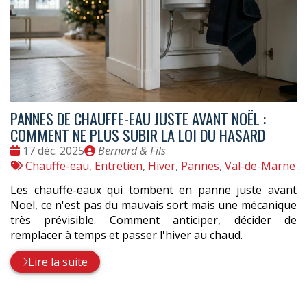
PANNES DE CHAUFFE-EAU JUSTE AVANT NOËL :
COMMENT NE PLUS SUBIR LA LOI DU HASARD
Date
Publié
17 déc. 2025
Bernard & Fils
:
Tags
par
Chauffe-eau
,
Entretien
,
Hiver
,
Pannes
,
Val-de-Marne
:
Les chauffe-eaux qui tombent en panne juste avant
Noël, ce n'est pas du mauvais sort mais une mécanique
très prévisible. Comment anticiper, décider de
remplacer à temps et passer l'hiver au chaud.
Lire la suite