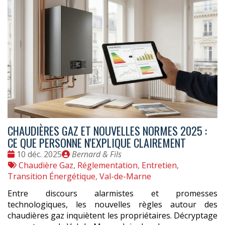
CHAUDIÈRES GAZ ET NOUVELLES NORMES 2025 :
CE QUE PERSONNE N'EXPLIQUE CLAIREMENT
Date
Publié
10 déc. 2025
Bernard & Fils
:
Tags
par
Chaudière Gaz
,
Réglementation
,
Entretien
,
:
Transition Énergétique
,
Val-de-Marne
Entre discours alarmistes et promesses
technologiques, les nouvelles règles autour des
chaudières gaz inquiètent les propriétaires. Décryptage