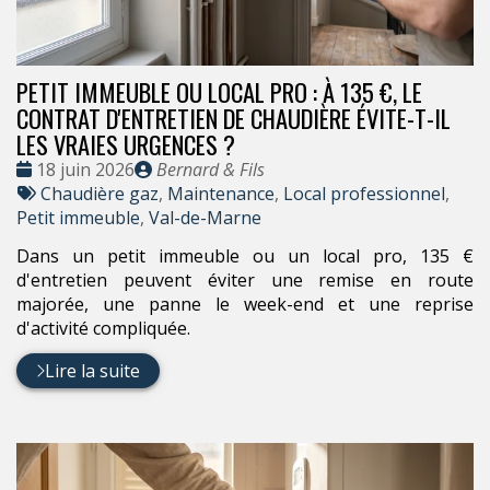
PETIT IMMEUBLE OU LOCAL PRO : À 135 €, LE
CONTRAT D'ENTRETIEN DE CHAUDIÈRE ÉVITE-T-IL
LES VRAIES URGENCES ?
Date
Publié
18 juin 2026
Bernard & Fils
:
Tags
par
Chaudière gaz
,
Maintenance
,
Local professionnel
,
:
Petit immeuble
,
Val-de-Marne
Dans un petit immeuble ou un local pro, 135 €
d'entretien peuvent éviter une remise en route
majorée, une panne le week-end et une reprise
d'activité compliquée.
Lire la suite