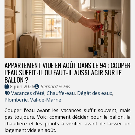
APPARTEMENT VIDE EN AOÛT DANS LE 94 : COUPER
L'EAU SUFFIT-IL OU FAUT-IL AUSSI AGIR SUR LE
BALLON ?
Date
Publié
8 juin 2026
Bernard & Fils
:
Tags
par
Vacances d'été
,
Chauffe-eau
,
Dégât des eaux
,
:
Plomberie
,
Val-de-Marne
Couper l'eau avant les vacances suffit souvent, mais
pas toujours. Voici comment décider pour le ballon, la
chaudière et les points à vérifier avant de laisser un
logement vide en août.