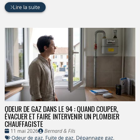
Lire la suite
ODEUR DE GAZ DANS LE 94 : QUAND COUPER,
ÉVACUER ET FAIRE INTERVENIR UN PLOMBIER
CHAUFFAGISTE
Date
Publié
11 mai 2026
Bernard & Fils
:
Tags
par
Odeur de gaz
,
Fuite de gaz
,
Dépannage gaz
,