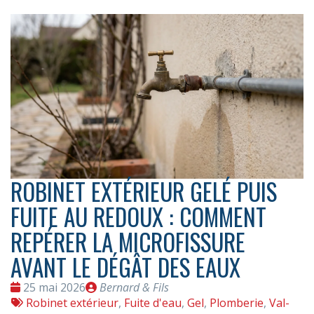
ROBINET EXTÉRIEUR GELÉ PUIS
FUITE AU REDOUX : COMMENT
REPÉRER LA MICROFISSURE
AVANT LE DÉGÂT DES EAUX
Date
Publié
25 mai 2026
Bernard & Fils
:
Tags
par
Robinet extérieur
,
Fuite d'eau
,
Gel
,
Plomberie
,
Val-