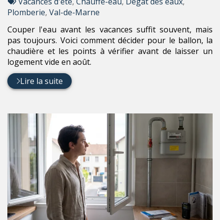
:
Tags
par
Vacances d'été
,
Chauffe-eau
,
Dégât des eaux
,
:
Plomberie
,
Val-de-Marne
Couper l'eau avant les vacances suffit souvent, mais
pas toujours. Voici comment décider pour le ballon, la
chaudière et les points à vérifier avant de laisser un
logement vide en août.
Lire la suite