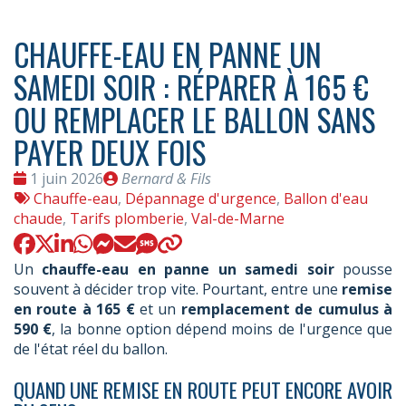
CHAUFFE-EAU EN PANNE UN
SAMEDI SOIR : RÉPARER À 165 €
OU REMPLACER LE BALLON SANS
PAYER DEUX FOIS
Date
Publié
1 juin 2026
Bernard & Fils
:
Tags
par
Chauffe-eau
,
Dépannage d'urgence
,
Ballon d'eau
:
chaude
,
Tarifs plomberie
,
Val-de-Marne
Un
chauffe-eau en panne un samedi soir
pousse
souvent à décider trop vite. Pourtant, entre une
remise
en route à 165 €
et un
remplacement de cumulus à
590 €
, la bonne option dépend moins de l'urgence que
de l'état réel du ballon.
QUAND UNE REMISE EN ROUTE PEUT ENCORE AVOIR