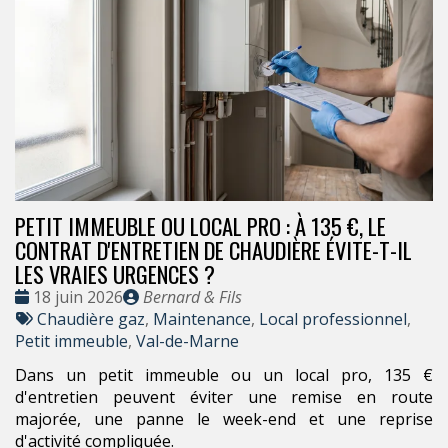
PETIT IMMEUBLE OU LOCAL PRO : À 135 €, LE
CONTRAT D'ENTRETIEN DE CHAUDIÈRE ÉVITE-T-IL
LES VRAIES URGENCES ?
Date
Publié
18 juin 2026
Bernard & Fils
:
Tags
par
Chaudière gaz
,
Maintenance
,
Local professionnel
,
:
Petit immeuble
,
Val-de-Marne
Dans un petit immeuble ou un local pro, 135 €
d'entretien peuvent éviter une remise en route
majorée, une panne le week-end et une reprise
d'activité compliquée.