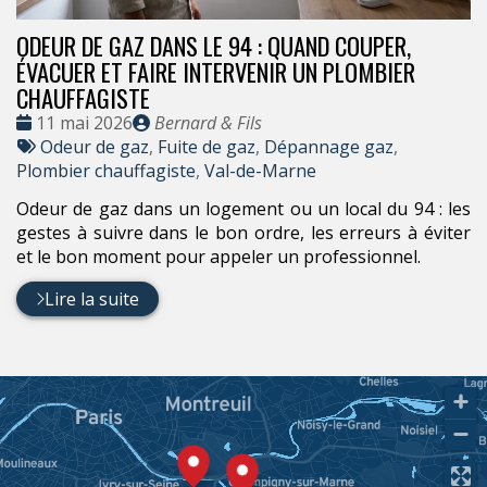
ODEUR DE GAZ DANS LE 94 : QUAND COUPER,
ÉVACUER ET FAIRE INTERVENIR UN PLOMBIER
CHAUFFAGISTE
Date
Publié
11 mai 2026
Bernard & Fils
:
Tags
par
Odeur de gaz
,
Fuite de gaz
,
Dépannage gaz
,
:
Plombier chauffagiste
,
Val-de-Marne
Odeur de gaz dans un logement ou un local du 94 : les
gestes à suivre dans le bon ordre, les erreurs à éviter
et le bon moment pour appeler un professionnel.
Lire la suite