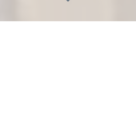
SOCIÉTÉ POUR UNE INSTALLATION
SANITAIRE, PLOMBERIE ET
CHAUFFAGE
Vous recherchez
une société pour une installation
sanitaire, plomberie et chauffage
à Thiais (94320)
?
L’intégration du
numérique
transforme notre manière
d’aborder les chantiers. Bernard & Fils utilise des
solutions de
modélisation 3D (BIM)
, de
relevés laser
,
et de
gestion digitale des plannings
pour fluidifier les