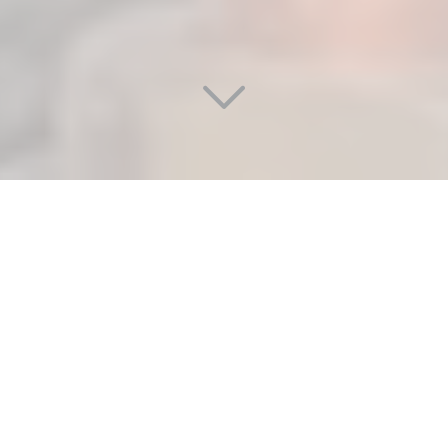
SOCIÉTÉ POUR UNE INSTALLATION
SANITAIRE, PLOMBERIE ET
CHAUFFAGE
Situés
à Arcueil (94110)
, vous cherchez
une société