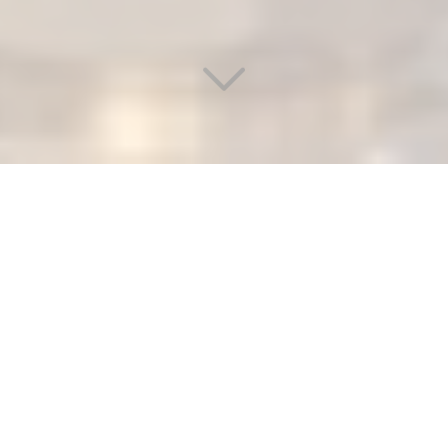
PRIX D'UN PLOMBIER POUR
DÉBOUCHAGE RAPIDE DE
CANALISATIONS
Vous recherchez
le prix d'un plombier pour le
débouchage rapide de canalisations
à Ablon-sur-