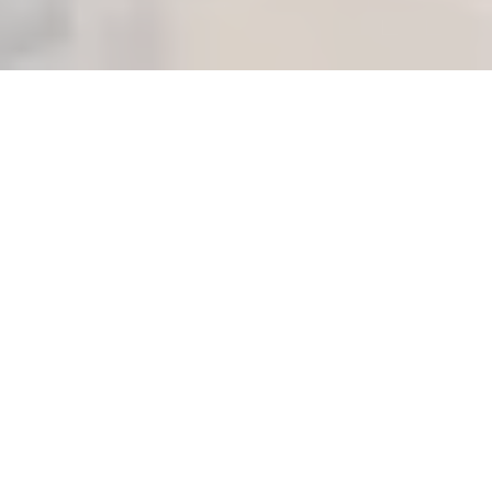
MISE EN CONFORMITÉ DES
INSTALLATIONS DE GAZ
Situés
à Villecresnes (94440)
, vous cherchez
la mise
en conformité des installations de gaz
?
Certains environnements imposent des
procédures
strictes de sécurité
sanitaire, électrique ou
environnementale. Bernard & Fils intervient dans des
laboratoires
,
blocs opératoires
,
restaurants
,
ERP
ou
sites classés
, en respectant des protocoles