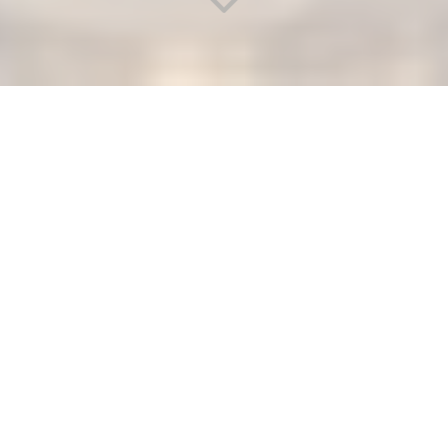
MISE EN CONFORMITÉ DES
INSTALLATIONS DE GAZ
Vous recherchez
la mise en conformité des
installations de gaz
à Cachan (94230)
?
Au-delà de l’aspect technique, Bernard & Fils inscrit son
action dans une
stratégie RSE structurée
. Cet
engagement se traduit par des
achats responsables
,
une gestion éthique des ressources humaines, une