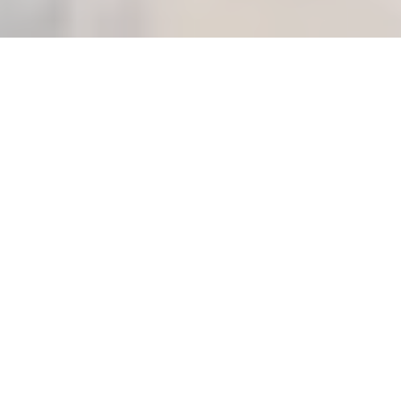
MISE EN CONFORMITÉ DES
INSTALLATIONS DE GAZ
Vous recherchez
la mise en conformité des
installations de gaz
à Bry-sur-Marne (94360)
?
Le secteur résidentiel ancien concentre une part
majeure des
pertes énergétiques nationales
.
Bernard & Fils s’engage pleinement dans les
programmes de
rénovation énergétique
, en
intervenant sur des installations obsolètes avec une
approche globale : remplacement des générateurs,