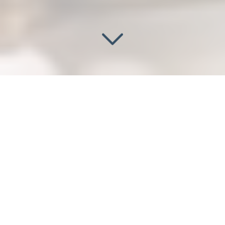
DEVIS DE PLOMBIER
CHAUFFAGISTE PAS CHER
Vous cherchez
un devis de plombier chauffagiste pas
cher
à Villiers-sur-Marne (94350)
?
Nous maîtrisons l’ensemble du
cycle hydraulique
d’un
bâtiment, depuis la
pose des réseaux sous pression