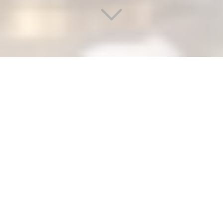
DÉPANNAGE RAPIDE DE
PLOMBERIE EN URGENCE 24H/24
ET 7J/7
Vous recherchez
un dépannage rapide de plomberie
en urgence 24h/24 et 7j/7
à Sucy-en-Brie (94370)
?
​Nous mettons en œuvre une approche proactive pour
anticiper les besoins de nos clients, en intégrant des