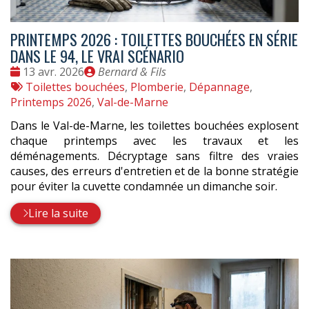
PRINTEMPS 2026 : TOILETTES BOUCHÉES EN SÉRIE
DANS LE 94, LE VRAI SCÉNARIO
Date
Publié
13 avr. 2026
Bernard & Fils
:
Tags
par
Toilettes bouchées
,
Plomberie
,
Dépannage
,
:
Printemps 2026
,
Val-de-Marne
Dans le Val-de-Marne, les toilettes bouchées explosent
chaque printemps avec les travaux et les
déménagements. Décryptage sans filtre des vraies
causes, des erreurs d'entretien et de la bonne stratégie
pour éviter la cuvette condamnée un dimanche soir.
Lire la suite