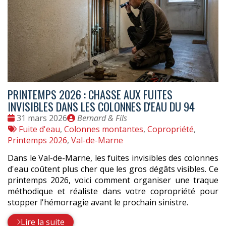
PRINTEMPS 2026 : CHASSE AUX FUITES
INVISIBLES DANS LES COLONNES D'EAU DU 94
Date
Publié
31 mars 2026
Bernard & Fils
:
Tags
par
Fuite d'eau
,
Colonnes montantes
,
Copropriété
,
:
Printemps 2026
,
Val-de-Marne
Dans le Val-de-Marne, les fuites invisibles des colonnes
d'eau coûtent plus cher que les gros dégâts visibles. Ce
printemps 2026, voici comment organiser une traque
méthodique et réaliste dans votre copropriété pour
stopper l'hémorragie avant le prochain sinistre.
Lire la suite