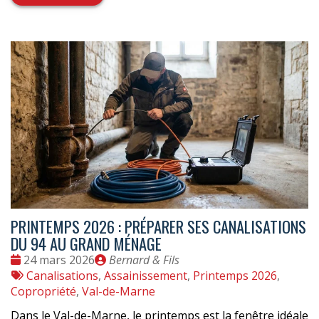
PRINTEMPS 2026 : PRÉPARER SES CANALISATIONS
DU 94 AU GRAND MÉNAGE
Date
Publié
24 mars 2026
Bernard & Fils
:
Tags
par
Canalisations
,
Assainissement
,
Printemps 2026
,
:
Copropriété
,
Val-de-Marne
Dans le Val-de-Marne, le printemps est la fenêtre idéale