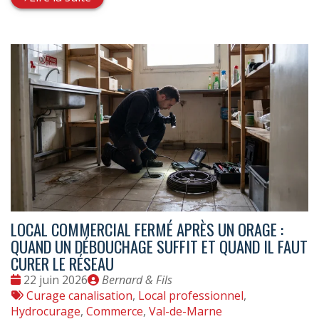
LOCAL COMMERCIAL FERMÉ APRÈS UN ORAGE :
QUAND UN DÉBOUCHAGE SUFFIT ET QUAND IL FAUT
CURER LE RÉSEAU
Date
Publié
22 juin 2026
Bernard & Fils
:
Tags
par
Curage canalisation
,
Local professionnel
,
:
Hydrocurage
,
Commerce
,
Val-de-Marne