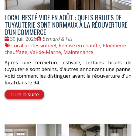
LOCAL RESTÉ VIDE EN AOÛT : QUELS BRUITS DE
TUYAUTERIE SONT NORMAUX À LA RÉOUVERTURE
D'UN COMMERCE
Date
Publié
30 juil. 2026
Bernard & Fils
:
Tags
par
Local professionnel
,
Remise en chauffe
,
Plomberie
:
chauffage
,
Val-de-Marne
,
Maintenance
Après une fermeture estivale, certains bruits de
tuyauterie sont bénins, d'autres annoncent une panne.
Voici comment les distinguer avant la réouverture d'un
local dans le 94.
Lire la suite