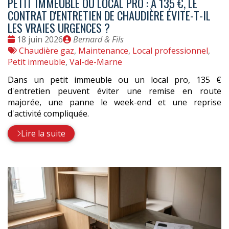
PETIT IMMEUBLE OU LOCAL PRO : À 135 €, LE
CONTRAT D'ENTRETIEN DE CHAUDIÈRE ÉVITE-T-IL
LES VRAIES URGENCES ?
Date
Publié
18 juin 2026
Bernard & Fils
:
Tags
par
Chaudière gaz
,
Maintenance
,
Local professionnel
,
:
Petit immeuble
,
Val-de-Marne
Dans un petit immeuble ou un local pro, 135 €
d'entretien peuvent éviter une remise en route
majorée, une panne le week-end et une reprise
d'activité compliquée.
Lire la suite