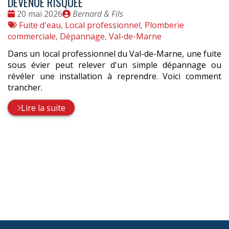
DEVENUE RISQUÉE
Date
Publié
20 mai 2026
Bernard & Fils
:
Tags
par
Fuite d'eau
,
Local professionnel
,
Plomberie
:
commerciale
,
Dépannage
,
Val-de-Marne
Dans un local professionnel du Val-de-Marne, une fuite
sous évier peut relever d'un simple dépannage ou
révéler une installation à reprendre. Voici comment
trancher.
Lire la suite