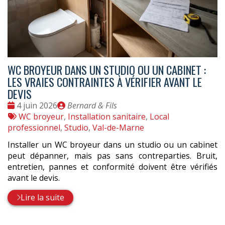
WC BROYEUR DANS UN STUDIO OU UN CABINET :
LES VRAIES CONTRAINTES À VÉRIFIER AVANT LE
DEVIS
Date
Publié
4 juin 2026
Bernard & Fils
:
Tags
par
WC broyeur
,
Installation sanitaire
,
Local
:
professionnel
,
Studio
,
Val-de-Marne
Installer un WC broyeur dans un studio ou un cabinet
peut dépanner, mais pas sans contreparties. Bruit,
entretien, pannes et conformité doivent être vérifiés
avant le devis.
Lire la suite