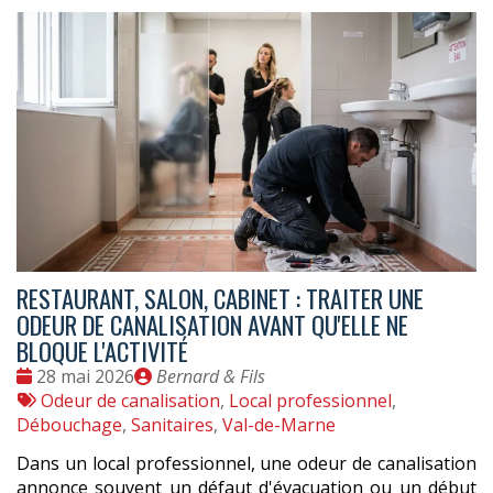
RESTAURANT, SALON, CABINET : TRAITER UNE
ODEUR DE CANALISATION AVANT QU'ELLE NE
BLOQUE L'ACTIVITÉ
Date
Publié
28 mai 2026
Bernard & Fils
:
Tags
par
Odeur de canalisation
,
Local professionnel
,
:
Débouchage
,
Sanitaires
,
Val-de-Marne
Dans un local professionnel, une odeur de canalisation
annonce souvent un défaut d'évacuation ou un début