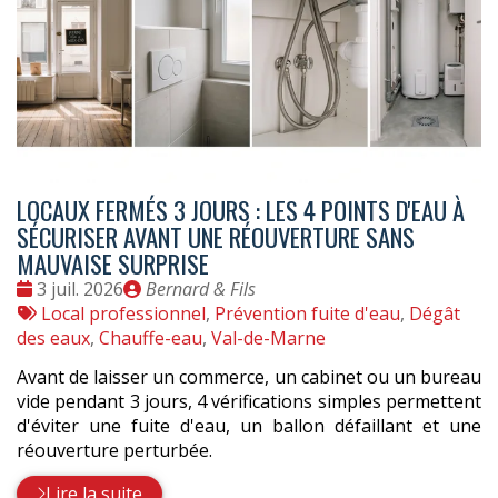
LOCAUX FERMÉS 3 JOURS : LES 4 POINTS D'EAU À
SÉCURISER AVANT UNE RÉOUVERTURE SANS
MAUVAISE SURPRISE
Date
Publié
3 juil. 2026
Bernard & Fils
:
Tags
par
Local professionnel
,
Prévention fuite d'eau
,
Dégât
:
des eaux
,
Chauffe-eau
,
Val-de-Marne
Avant de laisser un commerce, un cabinet ou un bureau
vide pendant 3 jours, 4 vérifications simples permettent
d'éviter une fuite d'eau, un ballon défaillant et une
réouverture perturbée.
Lire la suite