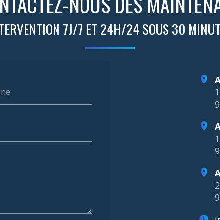
NTACTEZ-NOUS DÈS MAINTEN
TERVENTION 7J/7 ET 24H/24 SOUS 30 MINU
A
1
one
9
A
1
9
A
2
9
I