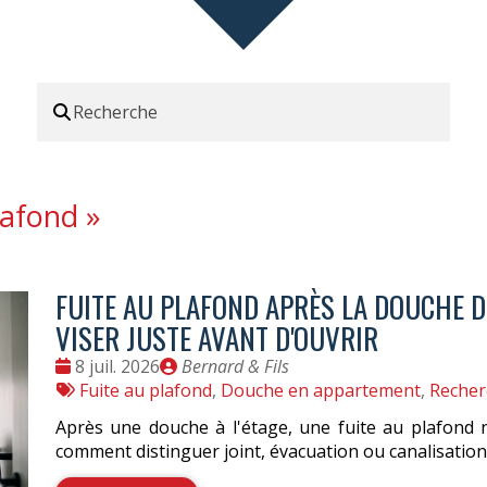
lafond
»
FUITE AU PLAFOND APRÈS LA DOUCHE DU
VISER JUSTE AVANT D'OUVRIR
Date
Publié
8 juil. 2026
Bernard & Fils
:
Tags
par
Fuite au plafond
,
Douche en appartement
,
Recher
:
Après une douche à l'étage, une fuite au plafond 
comment distinguer joint, évacuation ou canalisation