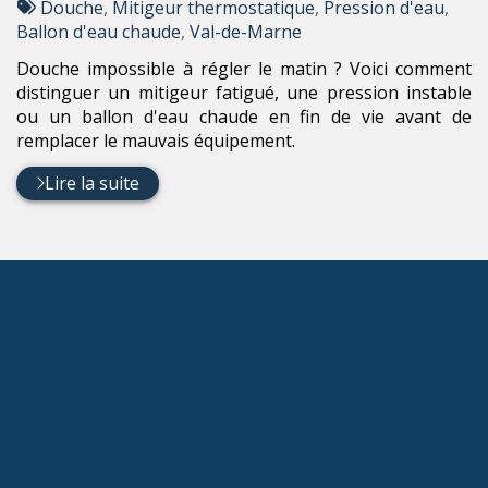
:
Tags
par
Douche
,
Mitigeur thermostatique
,
Pression d'eau
,
:
Ballon d'eau chaude
,
Val-de-Marne
Douche impossible à régler le matin ? Voici comment
distinguer un mitigeur fatigué, une pression instable
ou un ballon d'eau chaude en fin de vie avant de
remplacer le mauvais équipement.
Lire la suite