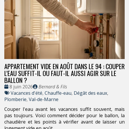
APPARTEMENT VIDE EN AOÛT DANS LE 94 : COUPER
L'EAU SUFFIT-IL OU FAUT-IL AUSSI AGIR SUR LE
BALLON ?
Date
Publié
8 juin 2026
Bernard & Fils
:
Tags
par
Vacances d'été
,
Chauffe-eau
,
Dégât des eaux
,
:
Plomberie
,
Val-de-Marne
Couper l'eau avant les vacances suffit souvent, mais
pas toujours. Voici comment décider pour le ballon, la
chaudière et les points à vérifier avant de laisser un
logement vide en août.