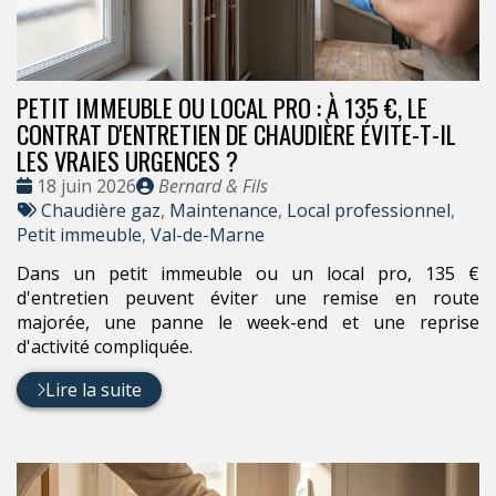
PETIT IMMEUBLE OU LOCAL PRO : À 135 €, LE
CONTRAT D'ENTRETIEN DE CHAUDIÈRE ÉVITE-T-IL
LES VRAIES URGENCES ?
Date
Publié
18 juin 2026
Bernard & Fils
:
Tags
par
Chaudière gaz
,
Maintenance
,
Local professionnel
,
:
Petit immeuble
,
Val-de-Marne
Dans un petit immeuble ou un local pro, 135 €
d'entretien peuvent éviter une remise en route
majorée, une panne le week-end et une reprise
d'activité compliquée.
Lire la suite