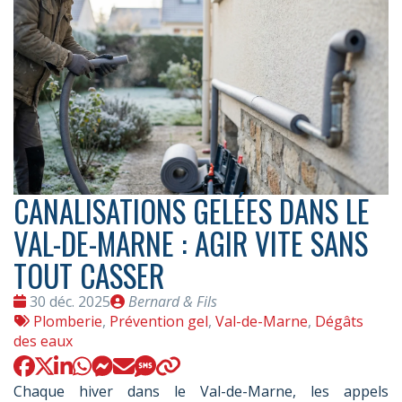
CANALISATIONS GELÉES DANS LE
VAL-DE-MARNE : AGIR VITE SANS
TOUT CASSER
Date
Publié
30 déc. 2025
Bernard & Fils
:
Tags
par
Plomberie
,
Prévention gel
,
Val-de-Marne
,
Dégâts
:
des eaux
Chaque hiver dans le Val-de-Marne, les appels